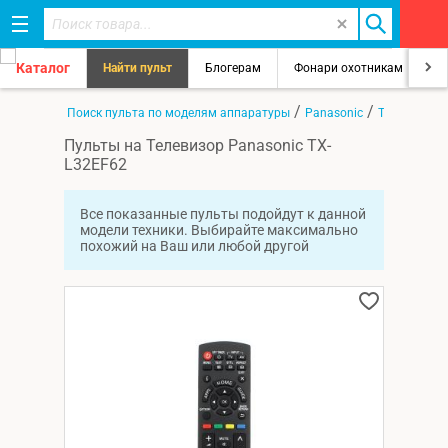
Каталог
Найти пульт
Блогерам
Фонари охотникам
8
/
/
/
Главная
Поиск пульта по моделям аппаратуры
Panasonic
TX-L32EF62
Пульты на Телевизор Panasonic TX-
L32EF62
Все показанные пульты подойдут к данной
модели техники. Выбирайте максимально
похожий на Ваш или любой другой