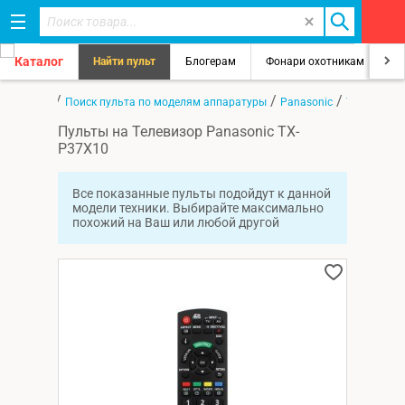
Каталог
Найти пульт
Блогерам
Фонари охотникам
8
/
/
/
Главная
Поиск пульта по моделям аппаратуры
Panasonic
TX-P37X10
Пульты на Телевизор Panasonic TX-
P37X10
Все показанные пульты подойдут к данной
модели техники. Выбирайте максимально
похожий на Ваш или любой другой