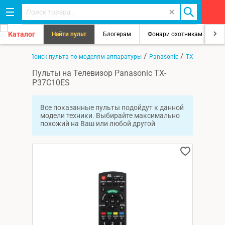
Каталог
Найти пульт
Блогерам
Фонари охотникам
8
/
/
/
Главная
Поиск пульта по моделям аппаратуры
Panasonic
TX-P37C10ES
Пульты на Телевизор Panasonic TX-
P37C10ES
Все показанные пульты подойдут к данной
модели техники. Выбирайте максимально
похожий на Ваш или любой другой