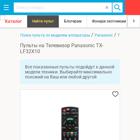
Каталог
Найти пульт
Блогерам
Фонари охотникам
8
/
/
/
Главная
Поиск пульта по моделям аппаратуры
Panasonic
TX-LF32X10
Пульты на Телевизор Panasonic TX-
LF32X10
Все показанные пульты подойдут к данной
модели техники. Выбирайте максимально
похожий на Ваш или любой другой