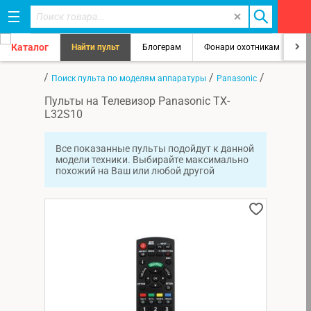
Каталог
Найти пульт
Блогерам
Фонари охотникам
8
/
/
/
Главная
Поиск пульта по моделям аппаратуры
Panasonic
TX-L32S10
Пульты на Телевизор Panasonic TX-
L32S10
Все показанные пульты подойдут к данной
модели техники. Выбирайте максимально
похожий на Ваш или любой другой