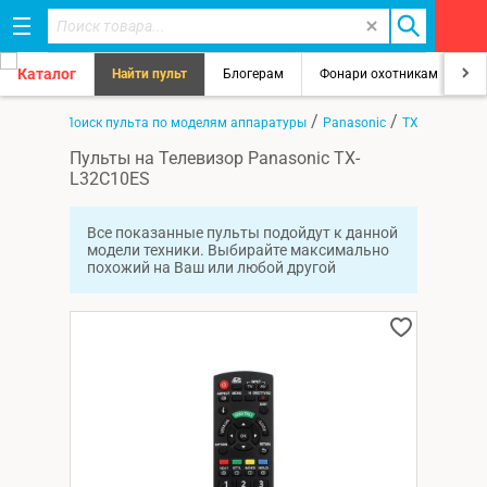
Каталог
Найти пульт
Блогерам
Фонари охотникам
8
/
/
/
Главная
Поиск пульта по моделям аппаратуры
Panasonic
TX-L32C10ES
Пульты на Телевизор Panasonic TX-
L32C10ES
Все показанные пульты подойдут к данной
модели техники. Выбирайте максимально
похожий на Ваш или любой другой