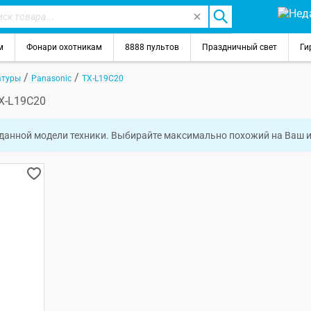
м
Фонари охотникам
8888 пультов
Праздничный свет
Ги
/
/
атуры
Panasonic
TX-L19C20
X-L19C20
 данной модели техники. Выбирайте максимально похожий на Ваш 