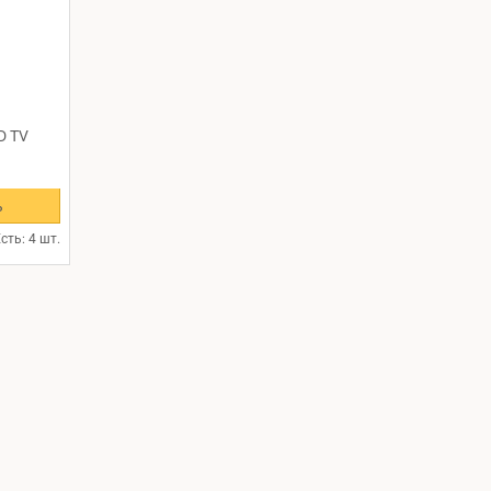
D TV
ь
сть: 4 шт.