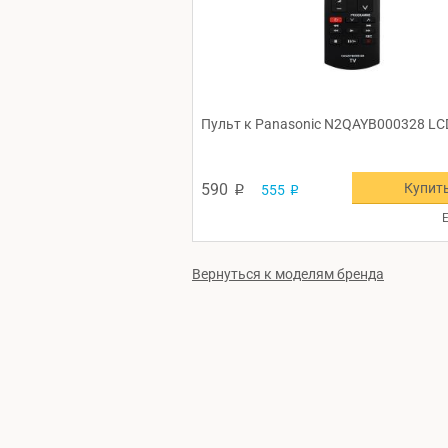
Пульт к Panasonic N2QAYB000328 LC
Купит
590
555
p
p
Е
Вернуться к моделям бренда