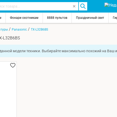
м
Фонари охотникам
8888 пультов
Праздничный свет
Ги
/
/
атуры
Panasonic
TX-L32B6BS
TX-L32B6BS
 данной модели техники. Выбирайте максимально похожий на Ваш 