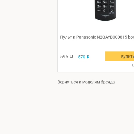
Пульт к Panasonic N2QAYB000815 bo
Купит
595
570
p
p
Е
Вернуться к моделям бренда