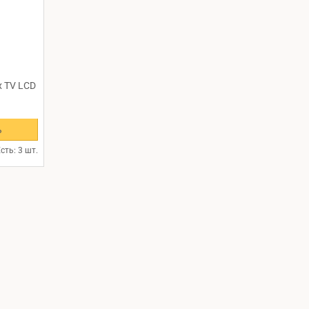
x TV LCD
ь
сть: 3 шт.