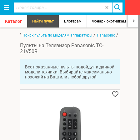
Каталог
Найти пульт
Блогерам
Фонари охотникам
8
/
/
/
Главная
Поиск пульта по моделям аппаратуры
Panasonic
TC-21V50R
Пульты на Телевизор Panasonic TC-
21V50R
Все показанные пульты подойдут к данной
модели техники. Выбирайте максимально
похожий на Ваш или любой другой