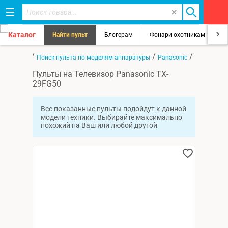
Каталог
Найти пульт
Блогерам
Фонари охотникам
8
/
/
/
Главная
Поиск пульта по моделям аппаратуры
Panasonic
TX-29FG50
Пульты на Телевизор Panasonic TX-
29FG50
Все показанные пульты подойдут к данной
модели техники. Выбирайте максимально
похожий на Ваш или любой другой