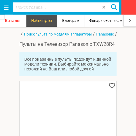
Каталог
Найти пульт
Блогерам
Фонари охотникам
8
/
/
/
Главная
Поиск пульта по моделям аппаратуры
Panasonic
TXW28R4
Пульты на Телевизор Panasonic TXW28R4
Все показанные пульты подойдут к данной
модели техники. Выбирайте максимально
похожий на Ваш или любой другой