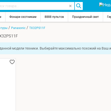
м
Фонари охотникам
8888 пультов
Праздничный свет
Ги
/
/
атуры
Panasonic
TX32PS11F
TX32PS11F
 данной модели техники. Выбирайте максимально похожий на Ваш 