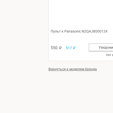
Пульт к Panasonic N2QAJB000124
550
Уведоми
517
p
p
Нет 
Вернуться к моделям бренда