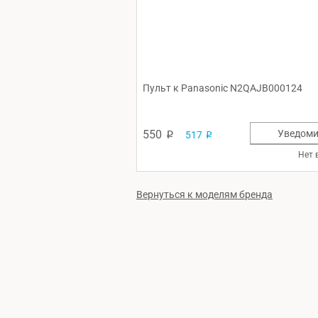
Пульт к Panasonic N2QAJB000124
550
Уведоми
517
p
p
Нет 
Вернуться к моделям бренда