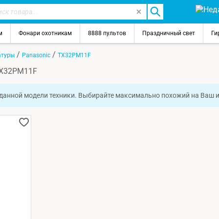
м
Фонари охотникам
8888 пультов
Праздничный свет
Ги
/
/
атуры
Panasonic
TX32PM11F
TX32PM11F
 данной модели техники. Выбирайте максимально похожий на Ваш 