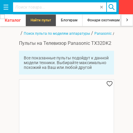
Каталог
Найти пульт
Блогерам
Фонари охотникам
8
/
/
/
Главная
Поиск пульта по моделям аппаратуры
Panasonic
TX32DK2
Пульты на Телевизор Panasonic TX32DK2
Все показанные пульты подойдут к данной
модели техники. Выбирайте максимально
похожий на Ваш или любой другой