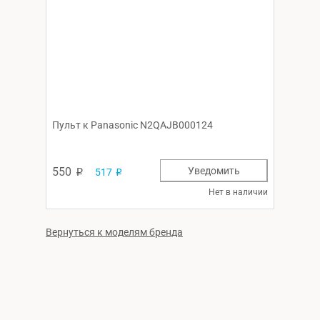
Пульт к Panasonic N2QAJB000124
550
Уведомить
517
p
p
Нет в наличии
Вернуться к моделям бренда