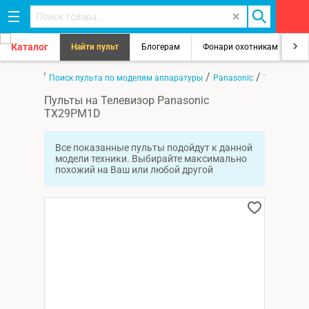
Каталог
Найти пульт
Блогерам
Фонари охотникам
8
/
/
/
Главная
Поиск пульта по моделям аппаратуры
Panasonic
TX29PM1D
Пульты на Телевизор Panasonic
TX29PM1D
Все показанные пульты подойдут к данной
модели техники. Выбирайте максимально
похожий на Ваш или любой другой