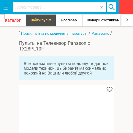
Каталог
Найти пульт
Блогерам
Фонари охотникам
8
/
/
/
Главная
Поиск пульта по моделям аппаратуры
Panasonic
TX28PL10F
Пульты на Телевизор Panasonic
TX28PL10F
Все показанные пульты подойдут к данной
модели техники. Выбирайте максимально
похожий на Ваш или любой другой