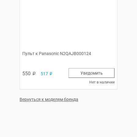
Пульт к Panasonic N2QAJB000124
550
Уведомить
517
p
p
Нет в наличии
Вернуться к моделям бренда