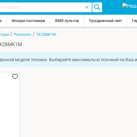
м
Фонари охотникам
8888 пультов
Праздничный свет
Ги
/
/
атуры
Panasonic
TX28MK1M
 TX28MK1M
 данной модели техники. Выбирайте максимально похожий на Ваш 