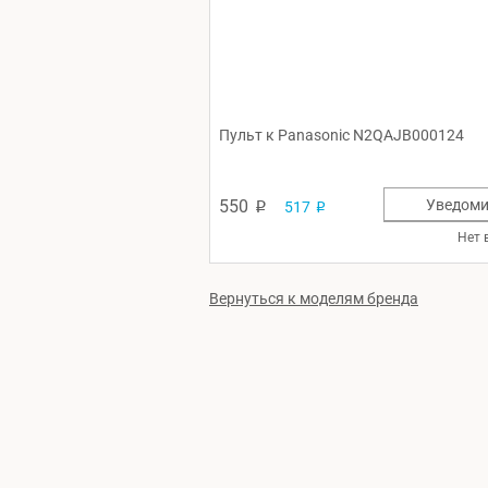
Пульт к Panasonic N2QAJB000124
550
Уведоми
517
p
p
Нет 
Вернуться к моделям бренда