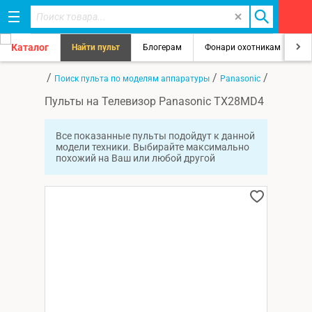
Каталог
Найти пульт
Блогерам
Фонари охотникам
8
/
/
/
Главная
Поиск пульта по моделям аппаратуры
Panasonic
TX28MD4
Пульты на Телевизор Panasonic TX28MD4
Все показанные пульты подойдут к данной
модели техники. Выбирайте максимально
похожий на Ваш или любой другой