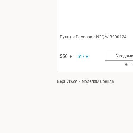
Пульт к Panasonic N2QAJB000124
550
Уведоми
517
p
p
Нет 
Вернуться к моделям бренда