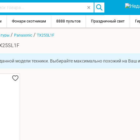
м
Фонари охотникам
8888 пультов
Праздничный свет
Ги
/
/
атуры
Panasonic
TX25SL1F
TX25SL1F
 данной модели техники. Выбирайте максимально похожий на Ваш 