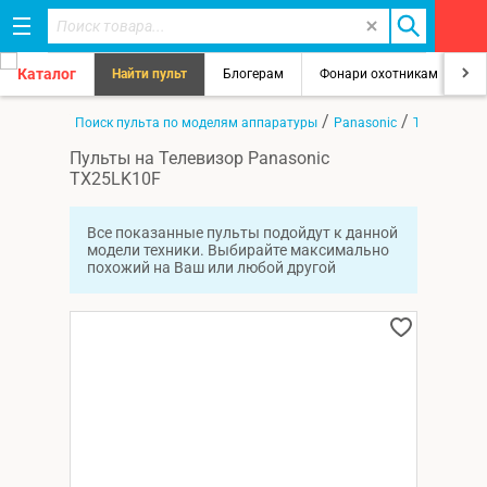
Каталог
Найти пульт
Блогерам
Фонари охотникам
8
/
/
/
Главная
Поиск пульта по моделям аппаратуры
Panasonic
TX25LK10F
Пульты на Телевизор Panasonic
TX25LK10F
Все показанные пульты подойдут к данной
модели техники. Выбирайте максимально
похожий на Ваш или любой другой