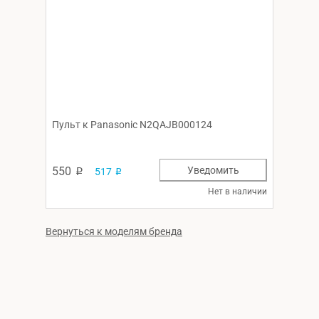
Пульт к Panasonic N2QAJB000124
550
Уведомить
517
p
p
Нет в наличии
Вернуться к моделям бренда