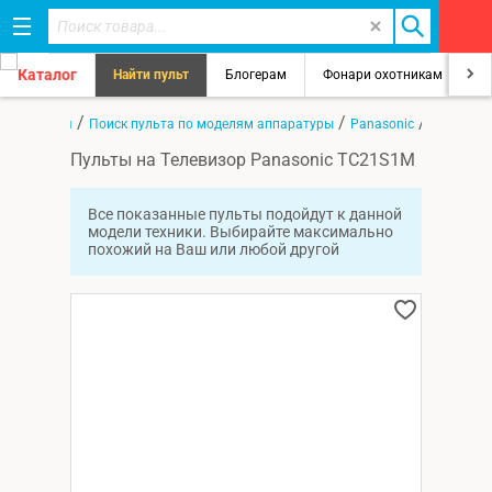
Каталог
Найти пульт
Блогерам
Фонари охотникам
8
/
/
/
Главная
Поиск пульта по моделям аппаратуры
Panasonic
TC21S1M
Пульты на Телевизор Panasonic TC21S1M
Все показанные пульты подойдут к данной
модели техники. Выбирайте максимально
похожий на Ваш или любой другой