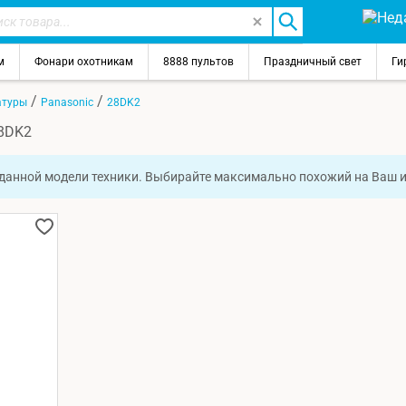
м
Фонари охотникам
8888 пультов
Праздничный свет
Ги
/
/
атуры
Panasonic
28DK2
28DK2
 данной модели техники. Выбирайте максимально похожий на Ваш 