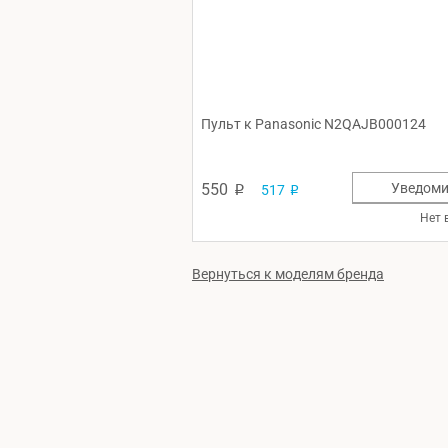
Пульт к Panasonic N2QAJB000124
550
Уведоми
517
p
p
Нет 
Вернуться к моделям бренда