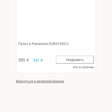
Пульт к Panasonic EUR51920/c
385
Уведомить
347
p
p
Нет в наличии
Вернуться к моделям бренда