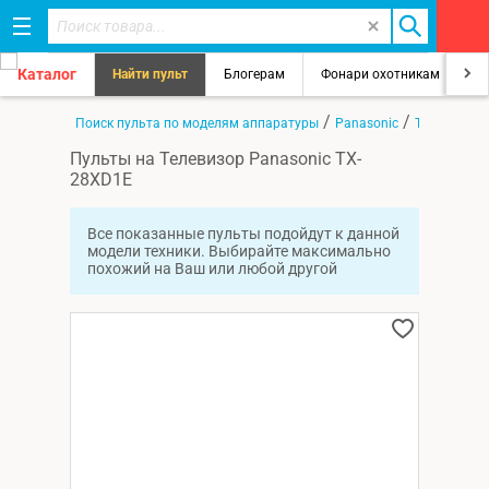
Каталог
Найти пульт
Блогерам
Фонари охотникам
8
/
/
/
Главная
Поиск пульта по моделям аппаратуры
Panasonic
TX-28XD1E
Пульты на Телевизор Panasonic TX-
28XD1E
Все показанные пульты подойдут к данной
модели техники. Выбирайте максимально
похожий на Ваш или любой другой