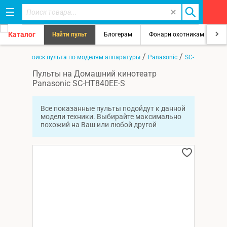
Каталог
Найти пульт
Блогерам
Фонари охотникам
8
/
/
/
лавная
Поиск пульта по моделям аппаратуры
Panasonic
SC-HT840EE-S
Пульты на Домашний кинотеатр
Panasonic SC-HT840EE-S
Все показанные пульты подойдут к данной
модели техники. Выбирайте максимально
похожий на Ваш или любой другой