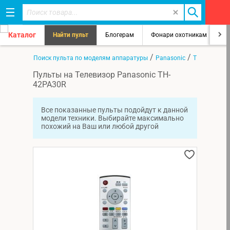
Каталог
Найти пульт
Блогерам
Фонари охотникам
8
/
/
/
Главная
Поиск пульта по моделям аппаратуры
Panasonic
TH-42PA30R
Пульты на Телевизор Panasonic TH-
42PA30R
Все показанные пульты подойдут к данной
модели техники. Выбирайте максимально
похожий на Ваш или любой другой