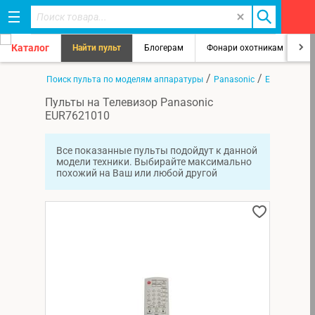
Каталог
Найти пульт
Блогерам
Фонари охотникам
8
/
/
/
Главная
Поиск пульта по моделям аппаратуры
Panasonic
EUR7621010
Пульты на Телевизор Panasonic
EUR7621010
Все показанные пульты подойдут к данной
модели техники. Выбирайте максимально
похожий на Ваш или любой другой