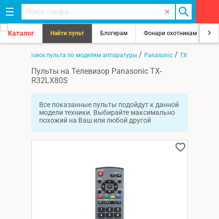
Каталог
Найти пульт
Блогерам
Фонари охотникам
8
/
/
/
Главная
Поиск пульта по моделям аппаратуры
Panasonic
TX-R32LX80S
Пульты на Телевизор Panasonic TX-
R32LX80S
Все показанные пульты подойдут к данной
модели техники. Выбирайте максимально
похожий на Ваш или любой другой