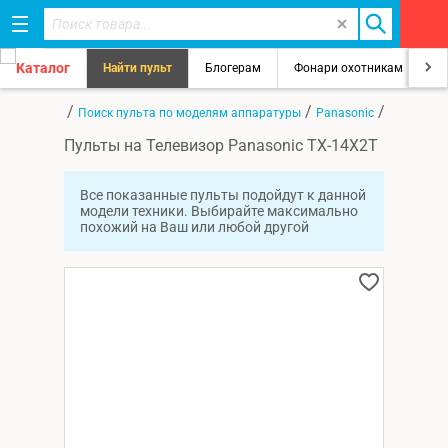
Каталог
Найти пульт
Блогерам
Фонари охотникам
8
/
/
/
Главная
Поиск пульта по моделям аппаратуры
Panasonic
TX-14X2T
Пульты на Телевизор Panasonic TX-14X2T
Все показанные пульты подойдут к данной
модели техники. Выбирайте максимально
похожий на Ваш или любой другой