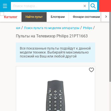
Каталог
Найти пульт
Блогерам
Фонари охотникам
8
/
/
/
Главная
Поиск пульта по моделям аппаратуры
Philips
21PT1663
Пульты на Телевизор Philips 21PT1663
Все показанные пульты подойдут к данной
модели техники. Выбирайте максимально
похожий на Ваш или любой другой