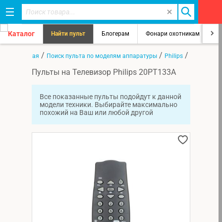
Каталог
Найти пульт
Блогерам
Фонари охотникам
8
/
/
/
Главная
Поиск пульта по моделям аппаратуры
Philips
20PT133A
Пульты на Телевизор Philips 20PT133A
Все показанные пульты подойдут к данной
модели техники. Выбирайте максимально
похожий на Ваш или любой другой