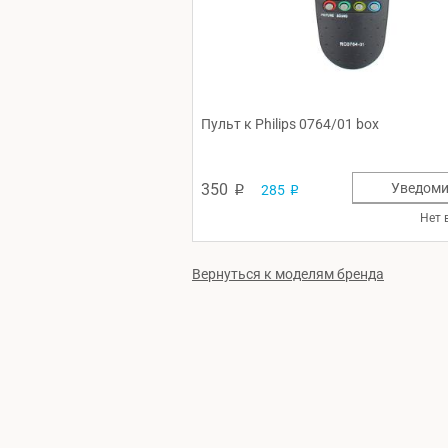
Пульт к Philips 0764/01 box
350
Уведоми
285
p
p
Нет 
Вернуться к моделям бренда