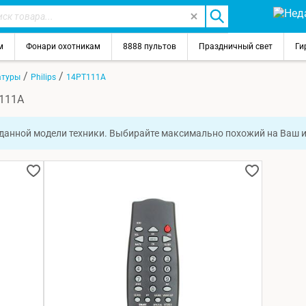
м
Фонари охотникам
8888 пультов
Праздничный свет
Ги
/
/
атуры
Philips
14PT111A
T111A
 данной модели техники. Выбирайте максимально похожий на Ваш 