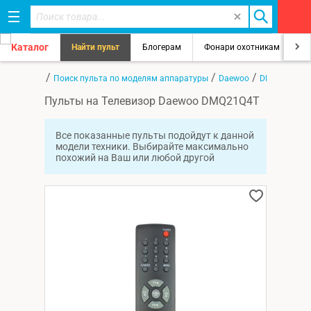
Каталог
Найти пульт
Блогерам
Фонари охотникам
8
/
/
/
Главная
Поиск пульта по моделям аппаратуры
Daewoo
DMQ21Q4T
Пульты на Телевизор Daewoo DMQ21Q4T
Все показанные пульты подойдут к данной
модели техники. Выбирайте максимально
похожий на Ваш или любой другой