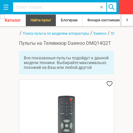
Каталог
Найти пульт
Блогерам
Фонари охотникам
8
/
/
/
Главная
Поиск пульта по моделям аппаратуры
Daewoo
DMQ14Q2T
Пульты на Телевизор Daewoo DMQ14Q2T
Все показанные пульты подойдут к данной
модели техники. Выбирайте максимально
похожий на Ваш или любой другой