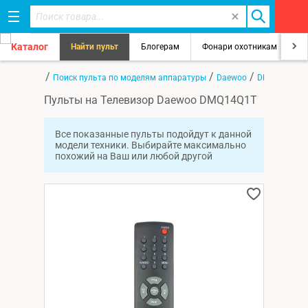
Каталог
Найти пульт
Блогерам
Фонари охотникам
8
/
/
/
Главная
Поиск пульта по моделям аппаратуры
Daewoo
DMQ14Q1T
Пульты на Телевизор Daewoo DMQ14Q1T
Все показанные пульты подойдут к данной
модели техники. Выбирайте максимально
похожий на Ваш или любой другой